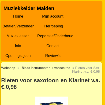
Muziekkelder Malden
Home
Mijn account
Betalen/Verzenden
Herroeping
Muzieklessen
Reparatie/Onderhoud
Info
Contact
Openingstijden
Review's
Webshop
»
Blaas instrumenten + Assecoires
» Rieten voor Sax,
Klarinet v.a. €.0,98
Rieten voor saxofoon en Klarinet v.a.
€.0,98