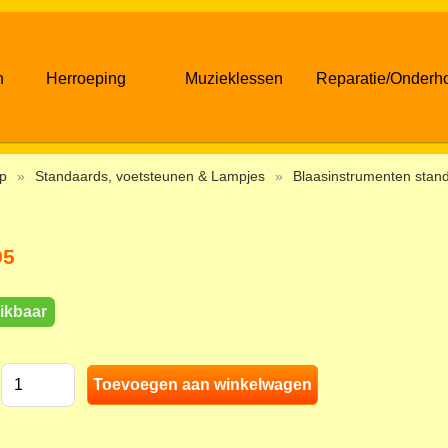
n
Herroeping
Muzieklessen
Reparatie/Onderh
p
»
Standaards, voetsteunen & Lampjes
»
Blaasinstrumenten stan
95
ikbaar